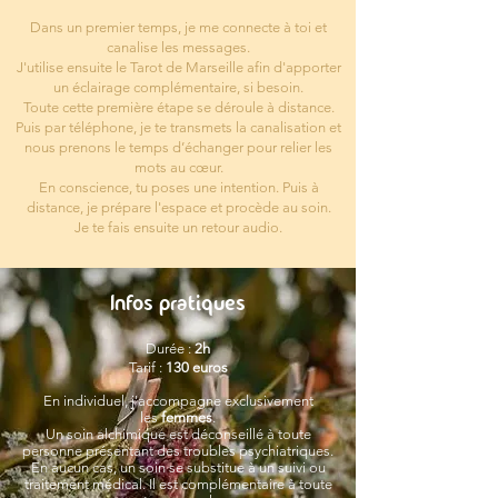
Dans un premier temps, je me connecte à toi et
canalise les messages.
J'utilise ensuite le Tarot de Marseille afin d'apporter
un éclairage complémentaire, si besoin.
Toute cette première étape se déroule à distance.
Puis par téléphone, je te transmets la canalisation et
nous prenons le temps d’échanger pour relier les
mots au cœur.
En conscience, tu poses une intention. Puis à
distance, je prépare l'espace et procède au soin.
Je te fais ensuite un retour audio.
Infos pratiques
Durée :
2h
Tarif :
130 euros
En individuel, j'accompagne exclusivement
les
femmes
.
Un soin alchimique est déconseillé à toute
personne présentant des troubles psychiatriques.
En aucun cas, un soin se substitue à un suivi ou
traitement médical. Il est complémentaire à toute