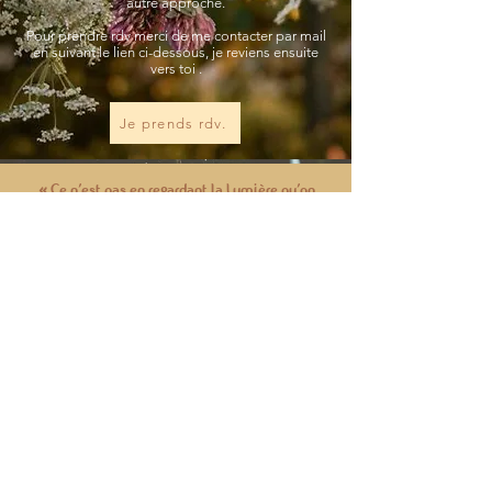
autre approche.
Pour prendre rdv merci de me contacter par
mail
en suivant le lien ci-dessous, je reviens ensuite
vers toi .
Je prends rdv.
« Ce n'est pas en regardant la Lumière qu'on
devient lumineux mais en plongeant dans son
obscurité.»
Carl Gustav Jung
Témoignages
Anne G.
Extraordinairement exceptionnelle. Laurence ne
prodigue pas seulement des soins incroyables,
elle accompagne à chaque instant, prévu ou
imprévu, elle écoute, adoucit, apaise et nous
révèle. Lui faire confiance c'est s'ouvrir à sa