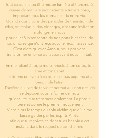
Tout ce qui n'a pu être mis en lumière et transmuté,
œuvre de manière inconsciente à travers nous,
impactant tous les domaines de notre vie.
Quand nous vivons des périodes de transition, de
crise, de maladie, des blocages, c'est une invitation
à plonger en nous
pour aller à la rencontre de nos parts blessées, de
nos ombres qui n'ont reçu aucune reconnaissance.
C'est alors qu'avec Amour, nous pouvons
transformer en or ce qui auparavant nous limitait.
En me reliant à toi, je me connecte à ton corps, ton
âme et ton Esprit
et donne une voie à ce qui n’est pas exprimé et a
besoin de l’être.
J’accède au livre de ta vie et permet aux non dits de
se déposer sous la forme de mots
qu'ensuite je te transmets oralement. La parole
libère et donne le premier mouvement.
Viens alors le temps du soin alchimique où je me
laisse guider par les Esprits Alliés,
afin que tu reçoives ce dont tu as besoin à cet
instant, dans le respect de ton chemin.
Les Consciences Élémentaires œuvrent à mes côtés