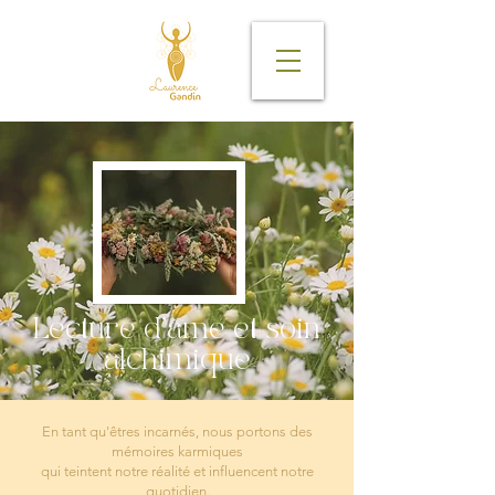
Lecture d'âme et soin
alchimique
En tant qu'êtres incarnés, nous portons des
mémoires karmiques
qui teintent notre réalité et influencent notre
quotidien.